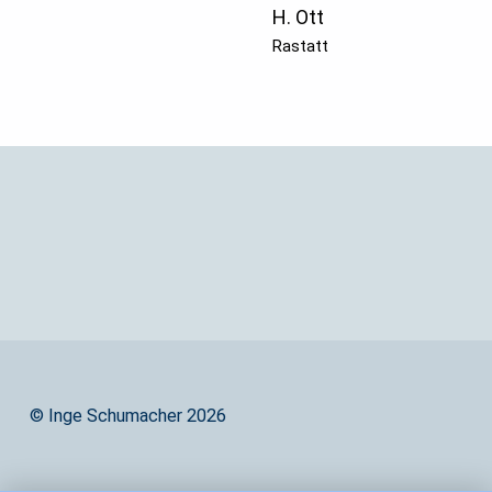
H. Ott
Rastatt
Zurück zur Hauptnavigation springen
© Inge Schumacher 2026